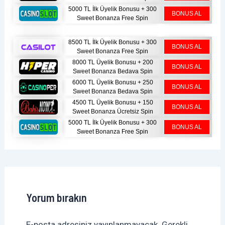
5000 TL İlk Üyelik Bonusu + 300
BONUS AL
Sweet Bonanza Free Spin
8500 TL İlk Üyelik Bonusu + 300
BONUS AL
Sweet Bonanza Free Spin
8000 TL Üyelik Bonusu + 200
BONUS AL
Sweet Bonanza Bedava Spin
6000 TL Üyelik Bonusu + 250
BONUS AL
Sweet Bonanza Bedava Spin
4500 TL Üyelik Bonusu + 150
BONUS AL
Sweet Bonanza Ücretsiz Spin
5000 TL İlk Üyelik Bonusu + 300
BONUS AL
Sweet Bonanza Free Spin
Yorum bırakın
E-posta adresiniz yayınlanmayacak.
Gerekli