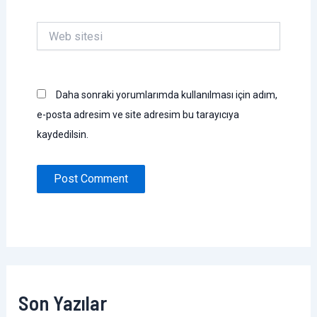
Web
sitesi
Daha sonraki yorumlarımda kullanılması için adım,
e-posta adresim ve site adresim bu tarayıcıya
kaydedilsin.
Son Yazılar