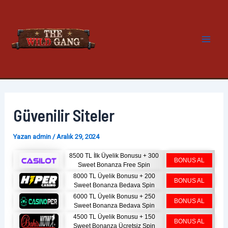
İçeriğe
atla
Mai
Men
Güvenilir Siteler
Yazan
admin
/
Aralık 29, 2024
8500 TL İlk Üyelik Bonusu + 300
BONUS AL
Sweet Bonanza Free Spin
8000 TL Üyelik Bonusu + 200
BONUS AL
Sweet Bonanza Bedava Spin
6000 TL Üyelik Bonusu + 250
BONUS AL
Sweet Bonanza Bedava Spin
4500 TL Üyelik Bonusu + 150
BONUS AL
Sweet Bonanza Ücretsiz Spin