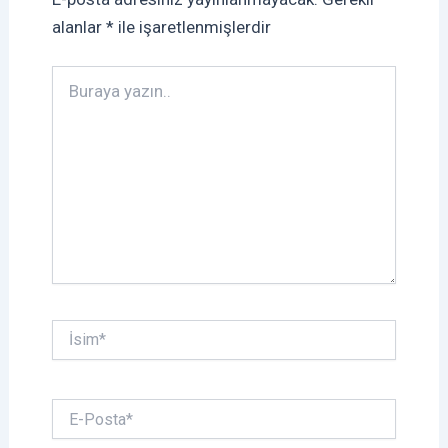
alanlar
*
ile işaretlenmişlerdir
Buraya
yazın..
İsim*
E-
Posta*